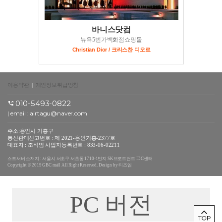
바니스닷컴
뉴욕5번가백화점쇼핑몰
Christian Dior / 크리스찬 디오르
이용약관
|
개인정보취급방침
010-5493-0822
| email : airtagu@naver.com
주소:용인시 기흥구
통신판매신고번호 : 제 2021-용인기흥-2377호
대표자 : 조석범 사업자등록번호 : 833-06-02211
스트서버 소재지 : 서울시 서초구 서초동 1710-1번지 SK브로드밴드 IDC센터
Copyright ＠2019 GBC mall All Right Reserved. Design by 티즈엠
PC 버전