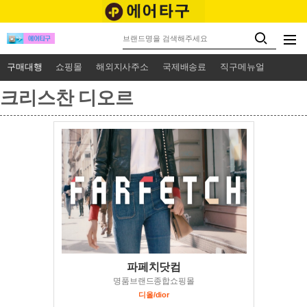
구매대행
쇼핑몰
해외지사주소
국제배송료
직구메뉴얼
크리스찬 디오르
파페치닷컴
명품브랜드종합쇼핑몰
디올/dior