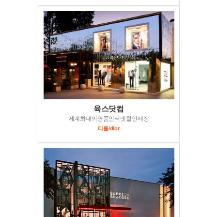
육스닷컴
세계최대의명품인터넷할인매장
디올/dior