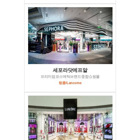
세포라닷에프알
프리미엄코스메틱브랜드종합쇼핑몰
랑콤/Lancome