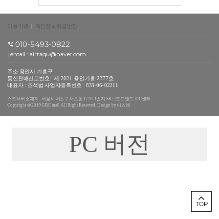
이용약관
|
개인정보취급방침
010-5493-0822
| email : airtagu@naver.com
주소:용인시 기흥구
통신판매신고번호 : 제 2021-용인기흥-2377호
대표자 : 조석범 사업자등록번호 : 833-06-02211
스트서버 소재지 : 서울시 서초구 서초동 1710-1번지 SK브로드밴드 IDC센터
Copyright ＠2019 GBC mall All Right Reserved. Design by 티즈엠
PC 버전