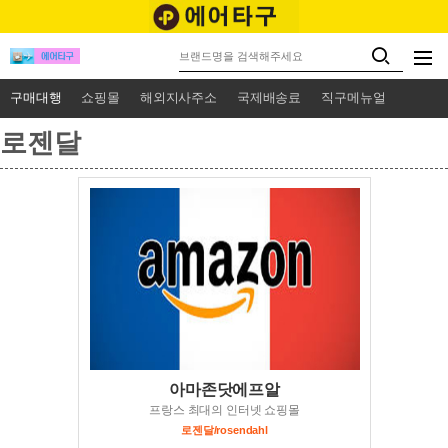
구매대행
쇼핑몰
해외지사주소
국제배송료
직구메뉴얼
로젠달
아마존닷에프알
프랑스 최대의 인터넷 쇼핑몰
로젠달/rosendahl