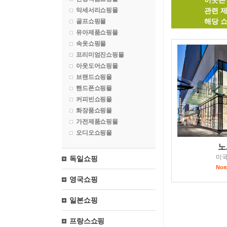
이곳은 
악세서리쇼핑몰
관련 
해당 
골프쇼핑몰
유아제품쇼핑몰
속옷쇼핑몰
프리미엄진쇼핑몰
아웃도어쇼핑몰
브랜드쇼핑몰
핸드폰쇼핑몰
커피빈쇼핑몰
화장품쇼핑몰
가전제품쇼핑몰
오디오쇼핑몰
노
미
독일쇼핑
Nor
영국쇼핑
일본쇼핑
프랑스쇼핑