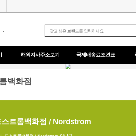
.
기
해외지사주소보기
국제배송료조견표
롬백화점
스트롬백화점 / Nordstrom