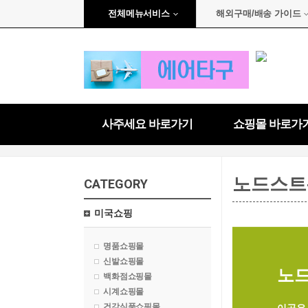
전체메뉴서비스
해외구매/배송 가이드
사주세요 바로가기
쇼핑몰 바로가
노드스트
CATEGORY
미국쇼핑
명품쇼핑몰
신발쇼핑몰
노드
백화점쇼핑몰
시계쇼핑몰
건강식품쇼핑몰