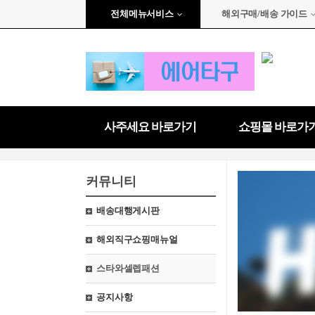
전체메뉴서비스
해외구매/배송 가이드
사주세요 바로가기
쇼핑몰 바로가
커뮤니티
배송대행게시판
해외직구쇼핑매뉴얼
스타와셀렙패션
공지사항