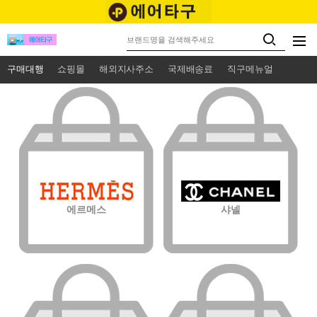
구매대행
쇼핑몰
해외지사주소
국제배송료
직구메뉴얼
에르메스
샤넬