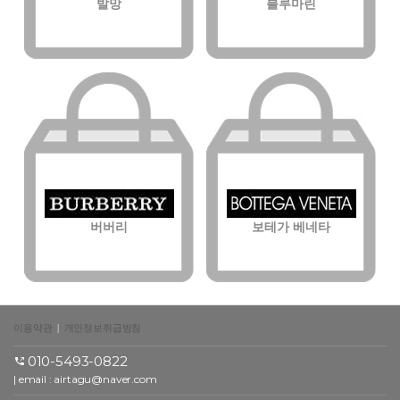
발망
블루마린
버버리
보테가 베네타
이용약관
|
개인정보취급방침
010-5493-0822
| email : airtagu@naver.com