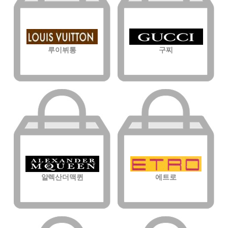
루이뷔통
구찌
알렉산더맥퀸
에트로