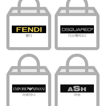
펜디
디스퀘어드2
아르마니
아쉬